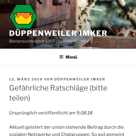
Zum
Inhalt
springen
DÜPPENWEILER IMKER
Bienenzuchtverein 1907 Düppenweiler e.V.
Menü
VERÖFFENTLICHT
12. MÄRZ 2019
VON
DÜPPENWEILER IMKER
AM
Gefährliche Ratschläge (bitte
teilen)
Ursprünglich veröffentlicht am 9.08.18
Aktuell geistert der unten stehende Beitrag durch die
sozialen Netzwerke und Chatgruppen. So gut gemeint