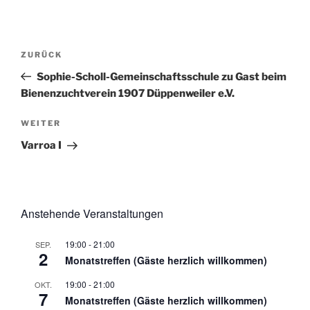
Beitragsnavigation
Vorheriger
ZURÜCK
Beitrag
Sophie-Scholl-Gemeinschaftsschule zu Gast beim
Bienenzuchtverein 1907 Düppenweiler e.V.
Nächster
WEITER
Beitrag
Varroa I
Anstehende Veranstaltungen
19:00
-
21:00
SEP.
2
Monatstreffen (Gäste herzlich willkommen)
19:00
-
21:00
OKT.
7
Monatstreffen (Gäste herzlich willkommen)