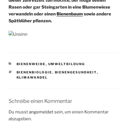
dieser Jahreszeit tun möchte, der möge seinen
Rasen oder gar Steingarten in eine Blumenwiese
verwandeln oder einen
Bienenbaum
sowie andere
Spätblüher pflanzen.
KATEGORIEN
BIENENWEIDE
,
UMWELTBILDUNG
SCHLAGWÖRTER
BIENENBIOLOGIE
,
BIENENGESUNDHEIT
,
KLIMAWANDEL
Schreibe einen Kommentar
Du musst
angemeldet
sein, um einen Kommentar
abzugeben.