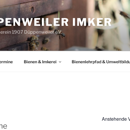
PENWEILER IMKER
erein 1907 Düppenweiler e.V.
Termine
Bienen & Imkerei
Bienenlehrpfad & Umweltbild
Anstehende V
ne