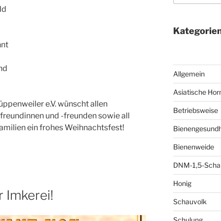
ld
Kategorie
nnt
nd
Allgemein
Asiatische Hor
ppenweiler e.V. wünscht allen
Betriebsweise
freundinnen und -freunden sowie all
amilien ein frohes Weihnachtsfest!
Bienengesundh
Bienenweide
DNM-1,5-Scha
Honig
 Imkerei!
Schauvolk
Schulung