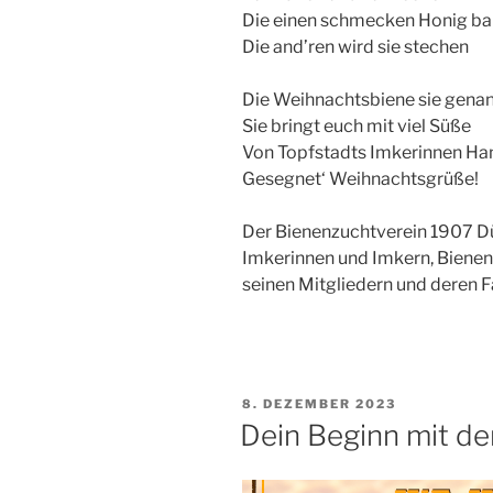
Die einen schmecken Honig ba
Die and’ren wird sie stechen
Die Weihnachtsbiene sie gena
Sie bringt euch mit viel Süße
Von Topfstadts Imkerinnen Ha
Gesegnet‘ Weihnachtsgrüße!
Der Bienenzuchtverein 1907 Dü
Imkerinnen und Imkern, Bienen
seinen Mitgliedern und deren F
VERÖFFENTLICHT
8. DEZEMBER 2023
AM
Dein Beginn mit der