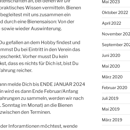
tenschaften an, bei denen wir Dir
Mai 2023
praktisches Wissen vermitteln. Bienen
Oktober 2022
u begleitest mit uns zusammen ein
 durch eine Bienensaison: Von der
April 2022
n- sowie wieder Auswinterung.
November 20
Du gefallen an dem Hobby findest und
September 20
mst Du bei Eintritt in den Verein das
Juni 2020
geschenkt. Vorher musst Du kein
, dass es nichts für Dich ist, bist Du
Mai 2020
ahrung reicher.
März 2020
 dann melde Dich bis ENDE JANUAR 2024
Februar 2020
min wird es dann Ende Februar/Anfang
fahrungen zu sammeln, werden wir nach
Juli 2019
. Sonntag im Monat) an die Bienen
Mai 2019
 zwischen den Terminen.
März 2019
oder Inforamtionen möchtest, wende