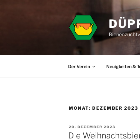
Zum
Inhalt
springen
DÜP
Bienenzuchtv
Der Verein
Neuigkeiten & 
MONAT:
DEZEMBER 2023
VERÖFFENTLICHT
20. DEZEMBER 2023
AM
Die Weihnachtsbie