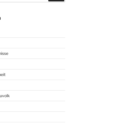
n
nisse
eit
uvolk