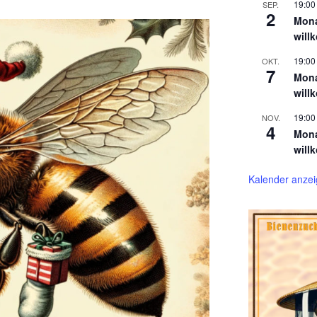
19:00
SEP.
2
Mona
will
19:00
OKT.
7
Mona
will
19:00
NOV.
4
Mona
will
Kalender anze