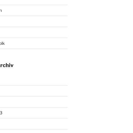
n
olk
rchiv
3