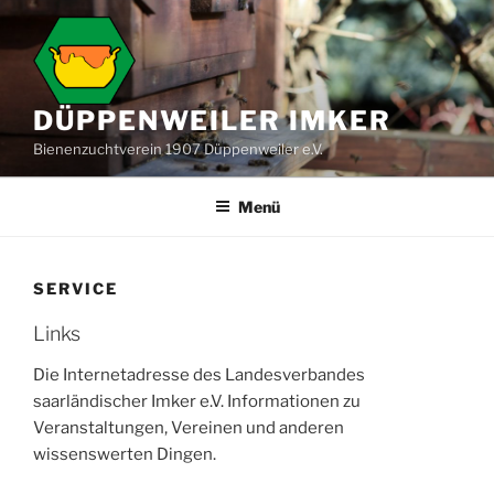
Zum
Inhalt
springen
DÜPPENWEILER IMKER
Bienenzuchtverein 1907 Düppenweiler e.V.
Menü
SERVICE
Links
Die Internetadresse des Landesverbandes
saarländischer Imker e.V. Informationen zu
Veranstaltungen, Vereinen und anderen
wissenswerten Dingen.