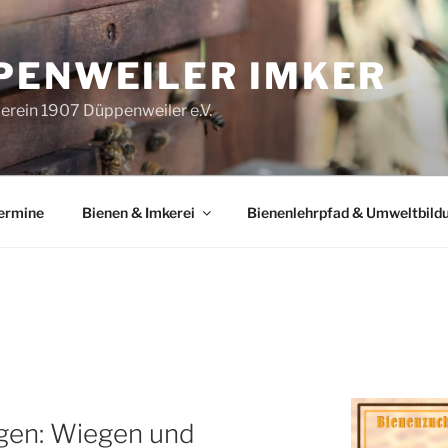
PENWEILER IMKER
erein 1907 Düppenweiler e.V.
Termine
Bienen & Imkerei
Bienenlehrpfad & Umweltbild
gen: Wiegen und