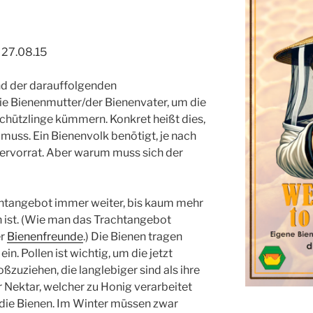
 27.08.15
nd der darauffolgenden
e Bienenmutter/der Bienenvater, um die
chützlinge kümmern. Konkret heißt dies,
 muss. Ein Bienenvolk benötigt, je nach
tervorrat. Aber warum muss sich der
htangebot immer weiter, bis kaum mehr
n ist. (Wie man das Trachtangebot
er
Bienenfreunde
.) Die Bienen tragen
in. Pollen ist wichtig, um die jetzt
zuziehen, die langlebiger sind als ihre
Nektar, welcher zu Honig verarbeitet
r die Bienen. Im Winter müssen zwar