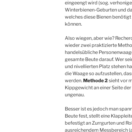
eingeengt wird (sog. verhonige
Winterbienen-Geburten und da
welches diese Bienen benötigt 
können.
Also wiegen, aber wie? Recher
wieder zwei praktizierte Meth
handelsübliche Personenwaage 
gesamte Beute darauf. Wer sei
und nivellierten Platz stehen h
die Waage so aufzustellen, das
werden.
Methode 2
sieht vor 
Kippgewicht an einer Seite der
ungenau.
Besser ist es jedoch man spann
Beute fest, stellt eine Klapplei
befestigt an Zurrgurten und R
ausreichendem Messbereich (a