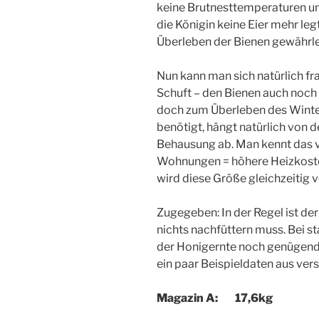
keine Brutnesttemperaturen um
die Königin keine Eier mehr le
Überleben der Bienen gewährle
Nun kann man sich natürlich fr
Schuft – den Bienen auch noch d
doch zum Überleben des Winter
benötigt, hängt natürlich von 
Behausung ab. Man kennt das 
Wohnungen = höhere Heizkost
wird diese Größe gleichzeitig v
Zugegeben: In der Regel ist de
nichts nachfüttern muss. Bei st
der Honigernte noch genügend
ein paar Beispieldaten aus ve
Magazin A: 17,6kg