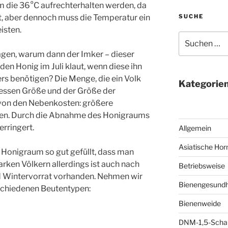
 die 36°C aufrechterhalten werden, da
gt, aber dennoch muss die Temperatur ein
SUCHE
isten.
Suchen
nach:
agen, warum dann der Imker – dieser
en Honig im Juli klaut, wenn diese ihn
s benötigen? Die Menge, die ein Volk
Kategorie
dessen Größe und der Größe der
von den Nebenkosten: größere
en. Durch die Abnahme des Honigraums
erringert.
Allgemein
Asiatische Hor
r Honigraum so gut gefüllt, dass man
arken Völkern allerdings ist auch nach
Betriebsweise
 Wintervorrat vorhanden. Nehmen wir
Bienengesundh
rschiedenen Beutentypen:
Bienenweide
DNM-1,5-Scha