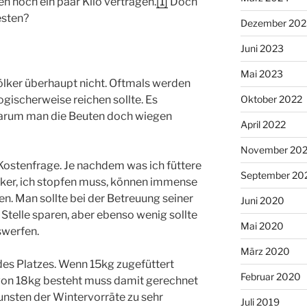
 noch ein paar Kilo vertragen.
[1]
Doch
esten?
Dezember 202
Juni 2023
Mai 2023
ölker überhaupt nicht. Oftmals werden
ogischerweise reichen sollte. Es
Oktober 2022
warum man die Beuten doch wiegen
April 2022
November 20
 Kostenfrage. Je nachdem was ich füttere
September 20
ölker, ich stopfen muss, können immense
. Man sollte bei der Betreuung seiner
Juni 2020
 Stelle sparen, aber ebenso wenig sollte
Mai 2020
swerfen.
März 2020
des Platzes. Wenn 15kg zugefüttert
Februar 2020
 von 18kg besteht muss damit gerechnet
unsten der Wintervorräte zu sehr
Juli 2019