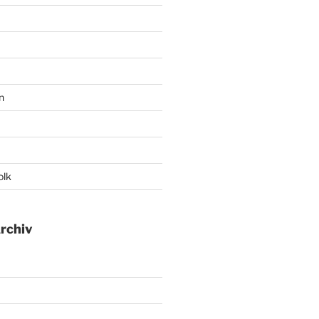
n
olk
rchiv