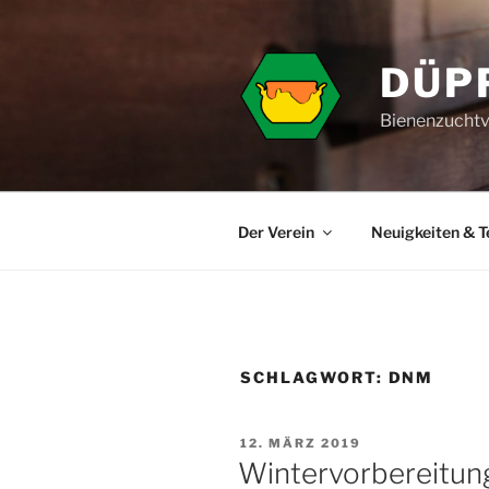
Zum
Inhalt
springen
DÜP
Bienenzuchtv
Der Verein
Neuigkeiten & 
SCHLAGWORT:
DNM
VERÖFFENTLICHT
12. MÄRZ 2019
AM
Wintervorbereitun