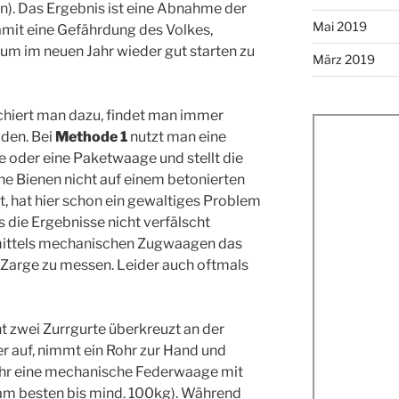
n). Das Ergebnis ist eine Abnahme der
Mai 2019
mit eine Gefährdung des Volkes,
um im neuen Jahr wieder gut starten zu
März 2019
chiert man dazu, findet man immer
oden. Bei
Methode 1
nutzt man eine
oder eine Paketwaage und stellt die
ne Bienen nicht auf einem betonierten
at, hat hier schon ein gewaltiges Problem
s die Ergebnisse nicht verfälscht
mittels mechanischen Zugwaagen das
 Zarge zu messen. Leider auch oftmals
t zwei Zurrgurte überkreuzt an der
ter auf, nimmt ein Rohr zur Hand und
ohr eine mechanische Federwaage mit
m besten bis mind. 100kg). Während